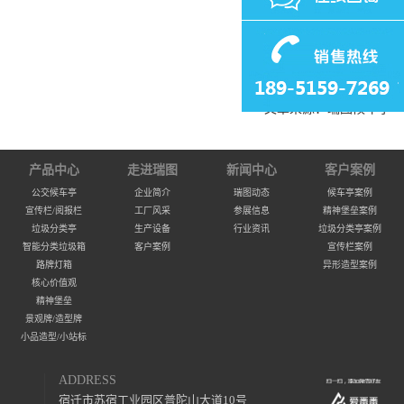
文章来源：瑞图候车亭
产品中心
走进瑞图
新闻中心
客户案例
公交候车亭
企业简介
瑞图动态
候车亭案例
宣传栏/阅报栏
工厂风采
参展信息
精神堡垒案例
垃圾分类亭
生产设备
行业资讯
垃圾分类亭案例
智能分类垃圾箱
客户案例
宣传栏案例
路牌灯箱
异形造型案例
核心价值观
精神堡垒
景观牌/造型牌
小品造型/小站标
ADDRESS
宿迁市苏宿工业园区普陀山大道10号